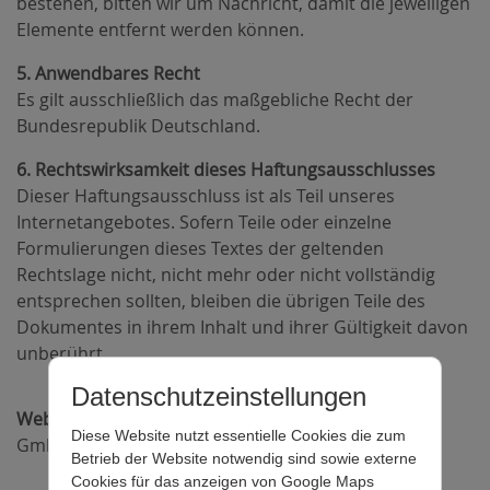
bestehen, bitten wir um Nachricht, damit die jeweiligen
Elemente entfernt werden können.
5. Anwendbares Recht
Es gilt ausschließlich das maßgebliche Recht der
Bundesrepublik Deutschland.
6. Rechtswirksamkeit dieses Haftungsausschlusses
Dieser Haftungsausschluss ist als Teil unseres
Internetangebotes. Sofern Teile oder einzelne
Formulierungen dieses Textes der geltenden
Rechtslage nicht, nicht mehr oder nicht vollständig
entsprechen sollten, bleiben die übrigen Teile des
Dokumentes in ihrem Inhalt und ihrer Gültigkeit davon
unberührt.
Datenschutzeinstellungen
Webmaster:
CSB Computer und Netzwerk Systeme
Diese Website nutzt essentielle Cookies die zum
GmbH
www.csb-doebeln.de
Betrieb der Website notwendig sind sowie externe
Cookies für das anzeigen von Google Maps